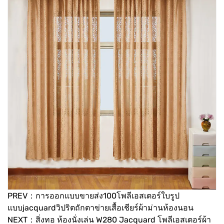
PREV：การออกแบบขายส่ง100โพลีเอสเตอร์ใบรูป
แบบjacquardวิปริตถักตาข่ายเสื้อเชียร์ผ้าม่านห้องนอน
NEXT：สิ่งทอ ห้องนั่งเล่น W280 Jacquard โพลีเอสเตอร์ผ้า